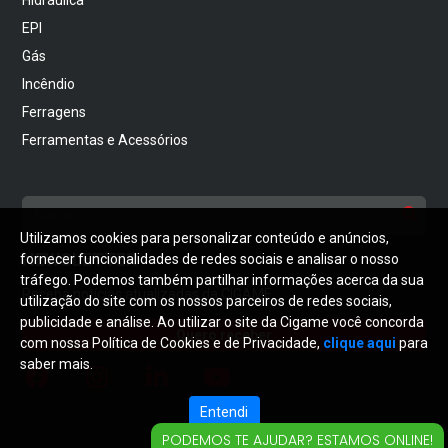
EPI
Gás
Incêndio
Ferragens
Ferramentas e Acessórios
Utilizamos cookies para personalizar conteúdo e anúncios,
NEWSLETTER
fornecer funcionalidades de redes sociais e analisar o nosso
tráfego. Podemos também partilhar informações acerca da sua
Receba notícias atualizadas da CIGAME
utilização do site com os nossos parceiros de redes sociais,
publicidade e análise. Ao utilizar o site da Cigame você concorda
Quero receber
com nossa Política de Cookies e de Privacidade,
clique aqui
para
saber mais.
Entendi
PODEMOS TE AJUDAR? ESTAMOS ONLINE!