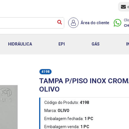
Cli
Área do cliente
CH
HIDRÁULICA
EPI
GÁS
I
4198
TAMPA P/PISO INOX CROM
OLIVO
Código do Produto:
4198
Marca:
OLIVO
Embalagem fechada:
1
PC
Embalagem venda:
1
PC