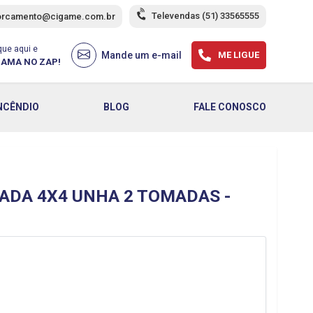
Televendas
(51) 33565555
orcamento@cigame.com.br
que aqui e
Mande um e-mail
ME LIGUE
AMA NO ZAP!
NCÊNDIO
BLOG
FALE CONOSCO
ADA 4X4 UNHA 2 TOMADAS -