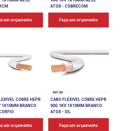
V 1X10MM AZUL
90G 1KV 1X10MM AZUL
 RCM
ATOX - COBRECOM
ça um orçamento
Faça um orçamento
44136
LEXIVEL COBRE HEPR
CABO FLEXIVEL COBRE HEPR
V 1X10MM BRANCO
90G 1KV 1X10MM BRANCO
 CORFIO
ATOX - SIL
ça um orçamento
Faça um orçamento