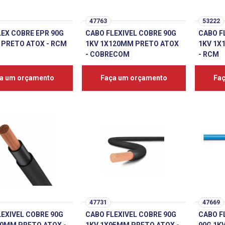
47763
53222
LEX COBRE EPR 90G
CABO FLEXIVEL COBRE 90G
CABO F
 PRETO ATOX - RCM
1KV 1X120MM PRETO ATOX
1KV 1X
- COBRECOM
- RCM
a um orçamento
Faça um orçamento
Fa
47731
47669
LEXIVEL COBRE 90G
CABO FLEXIVEL COBRE 90G
CABO F