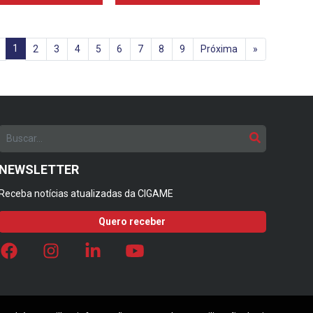
1
2
3
4
5
6
7
8
9
Próxima
»
NEWSLETTER
Receba notícias atualizadas da CIGAME
Quero receber