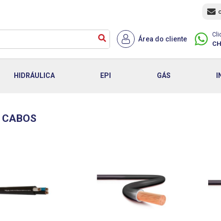
Cli
Área do cliente
CH
HIDRÁULICA
EPI
GÁS
I
E CABOS