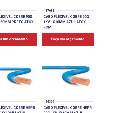
47683
LEXIVEL COBRE 90G
CABO FLEXIVEL COBRE 90G
120MM PRETO ATOX
1KV 1X16MM AZUL ATOX -
RCM
ça um orçamento
Faça um orçamento
54309
LEXIVEL COBRE HEPR
CABO FLEXIVEL COBRE HEPR