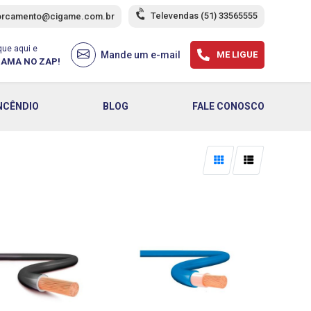
Televendas
(51) 33565555
orcamento@cigame.com.br
que aqui e
Mande um e-mail
ME LIGUE
AMA NO ZAP!
NCÊNDIO
BLOG
FALE CONOSCO