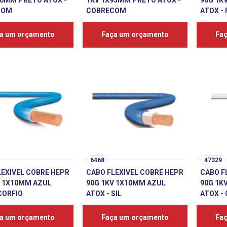
70MM PRETO ATOX -
1KV 1X95MM PRETO ATOX -
90G 1K
COM
COBRECOM
ATOX -
a um orçamento
Faça um orçamento
Fa
6468
47329
LEXIVEL COBRE HEPR
CABO FLEXIVEL COBRE HEPR
CABO F
V 1X10MM AZUL
90G 1KV 1X10MM AZUL
90G 1K
CORFIO
ATOX - SIL
ATOX -
a um orçamento
Faça um orçamento
Fa