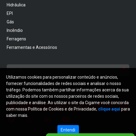
Hidráulica
EPI
Gás
Incêndio
Ferragens
Ferramentas e Acessórios
Utilizamos cookies para personalizar conteúdo e anúncios,
NEWSLETTER
fornecer funcionalidades de redes sociais e analisar o nosso
tráfego. Podemos também partilhar informações acerca da sua
Receba notícias atualizadas da CIGAME
utilização do site com os nossos parceiros de redes sociais,
publicidade e análise. Ao utilizar o site da Cigame você concorda
Quero receber
com nossa Política de Cookies e de Privacidade,
clique aqui
para
saber mais.
Entendi