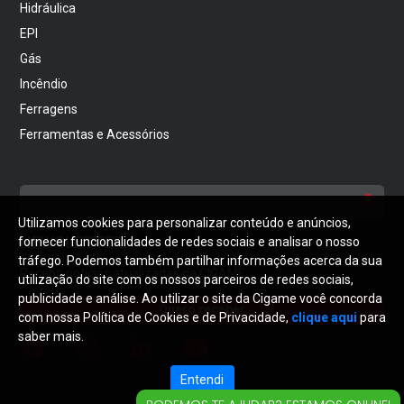
Hidráulica
EPI
Gás
Incêndio
Ferragens
Ferramentas e Acessórios
Utilizamos cookies para personalizar conteúdo e anúncios,
NEWSLETTER
fornecer funcionalidades de redes sociais e analisar o nosso
tráfego. Podemos também partilhar informações acerca da sua
Receba notícias atualizadas da CIGAME
utilização do site com os nossos parceiros de redes sociais,
publicidade e análise. Ao utilizar o site da Cigame você concorda
Quero receber
com nossa Política de Cookies e de Privacidade,
clique aqui
para
saber mais.
Entendi