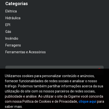
Categorias
Elétrica
Hidráulica
EPI
Gás
Incêndio
Ferragens
Ferramentas e Acessórios
Utilizamos cookies para personalizar conteúdo e anúncios,
NEWSLETTER
fornecer funcionalidades de redes sociais e analisar o nosso
tráfego. Podemos também partilhar informações acerca da sua
Receba notícias atualizadas da CIGAME
utilização do site com os nossos parceiros de redes sociais,
publicidade e análise. Ao utilizar o site da Cigame você concorda
Quero receber
com nossa Política de Cookies e de Privacidade,
clique aqui
para
saber mais.