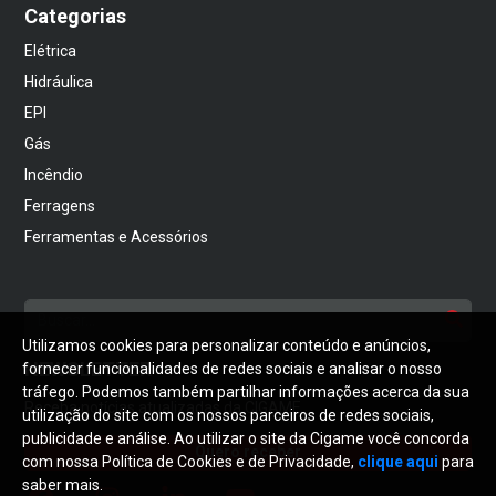
Categorias
Elétrica
Hidráulica
EPI
Gás
Incêndio
Ferragens
Ferramentas e Acessórios
Utilizamos cookies para personalizar conteúdo e anúncios,
NEWSLETTER
fornecer funcionalidades de redes sociais e analisar o nosso
tráfego. Podemos também partilhar informações acerca da sua
Receba notícias atualizadas da CIGAME
utilização do site com os nossos parceiros de redes sociais,
publicidade e análise. Ao utilizar o site da Cigame você concorda
Quero receber
com nossa Política de Cookies e de Privacidade,
clique aqui
para
saber mais.