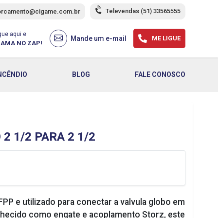
Televendas
(51) 33565555
orcamento@cigame.com.br
que aqui e
Mande um e-mail
ME LIGUE
AMA NO ZAP!
NCÊNDIO
BLOG
FALE CONOSCO
 1/2 PARA 2 1/2
PP e utilizado para conectar a valvula globo em
hecido como engate e acoplamento Storz, este