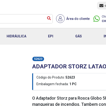
Cli
Área do cliente
CH
HIDRÁULICA
EPI
GÁS
I
52623
ADAPTADOR STORZ LATAO 2
Código do Produto:
52623
Embalagem fechada:
1
PC
O Adaptador Storz para Rosca Globo 5F
mangueiras de incendios. Tambem con