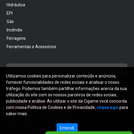
Hidráulica
EPI
Gás
Incêndio
Ferragens
Ferramentas e Acessórios
Utilizamos cookies para personalizar conteúdo e anúncios,
NEWSLETTER
fornecer funcionalidades de redes sociais e analisar o nosso
tráfego. Podemos também partilhar informações acerca da sua
Receba notícias atualizadas da CIGAME
utilização do site com os nossos parceiros de redes sociais,
publicidade e análise. Ao utilizar o site da Cigame você concorda
Quero receber
com nossa Política de Cookies e de Privacidade,
clique aqui
para
saber mais.
Entendi