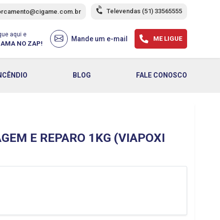
Televendas
(51) 33565555
orcamento@cigame.com.br
que aqui e
Mande um e-mail
ME LIGUE
AMA NO ZAP!
NCÊNDIO
BLOG
FALE CONOSCO
GEM E REPARO 1KG (VIAPOXI