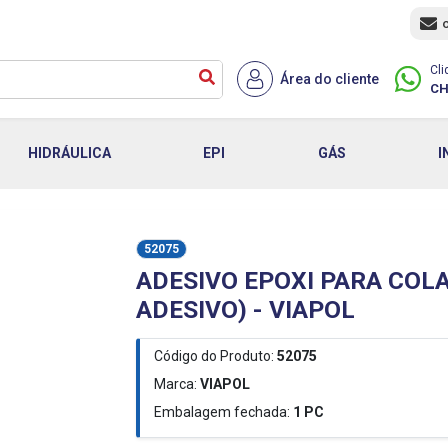
Cli
Área do cliente
CH
HIDRÁULICA
EPI
GÁS
I
52075
ADESIVO EPOXI PARA COLA
ADESIVO) - VIAPOL
Código do Produto:
52075
Marca:
VIAPOL
Embalagem fechada:
1
PC