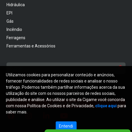
Hidráulica
EPI
Gás
Incêndio
Ferragens
Ferramentas e Acessórios
Utilizamos cookies para personalizar conteúdo e anúncios,
NEWSLETTER
fornecer funcionalidades de redes sociais e analisar o nosso
tráfego. Podemos também partilhar informações acerca da sua
Receba notícias atualizadas da CIGAME
utilização do site com os nossos parceiros de redes sociais,
publicidade e análise. Ao utilizar o site da Cigame você concorda
Quero receber
com nossa Política de Cookies e de Privacidade,
clique aqui
para
saber mais.
Entendi