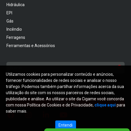
Hidráulica
EPI
Gás
Incêndio
Ferragens
Ferramentas e Acessórios
Utilizamos cookies para personalizar conteúdo e anúncios,
NEWSLETTER
fornecer funcionalidades de redes sociais e analisar o nosso
tráfego. Podemos também partilhar informações acerca da sua
Receba notícias atualizadas da CIGAME
utilização do site com os nossos parceiros de redes sociais,
publicidade e análise. Ao utilizar o site da Cigame você concorda
Quero receber
com nossa Política de Cookies e de Privacidade,
clique aqui
para
saber mais.
Entendi