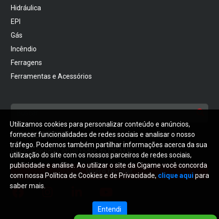
Hidráulica
EPI
Gás
Incêndio
Ferragens
Ferramentas e Acessórios
Utilizamos cookies para personalizar conteúdo e anúncios,
NEWSLETTER
fornecer funcionalidades de redes sociais e analisar o nosso
tráfego. Podemos também partilhar informações acerca da sua
Receba notícias atualizadas da CIGAME
utilização do site com os nossos parceiros de redes sociais,
publicidade e análise. Ao utilizar o site da Cigame você concorda
Quero receber
com nossa Política de Cookies e de Privacidade,
clique aqui
para
saber mais.
Entendi