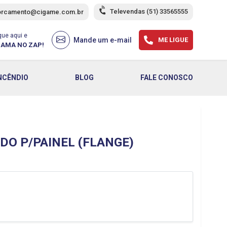
Televendas
(51) 33565555
orcamento@cigame.com.br
que aqui e
Mande um e-mail
ME LIGUE
AMA NO ZAP!
NCÊNDIO
BLOG
FALE CONOSCO
O P/PAINEL (FLANGE)