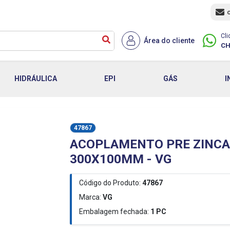
Cli
Área do cliente
CH
HIDRÁULICA
EPI
GÁS
I
47867
ACOPLAMENTO PRE ZINCAD
300X100MM - VG
Código do Produto:
47867
Marca:
VG
Embalagem fechada:
1
PC