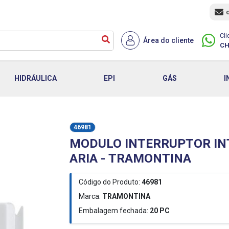
Cli
Área do cliente
CH
HIDRÁULICA
EPI
GÁS
I
46981
MODULO INTERRUPTOR IN
ARIA - TRAMONTINA
Código do Produto:
46981
Marca:
TRAMONTINA
Embalagem fechada:
20
PC