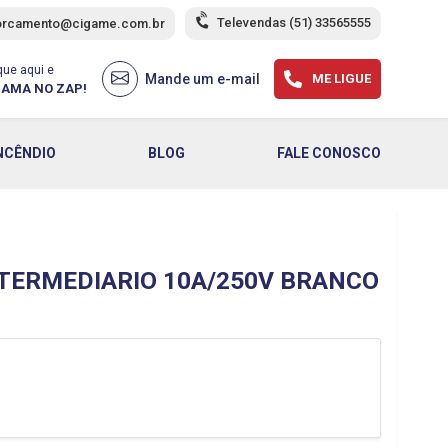
Televendas
(51) 33565555
orcamento@cigame.com.br
que aqui e
Mande um e-mail
ME LIGUE
AMA NO ZAP!
NCÊNDIO
BLOG
FALE CONOSCO
TERMEDIARIO 10A/250V BRANCO