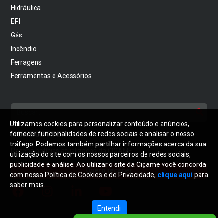
Hidráulica
EPI
Gás
Incêndio
Ferragens
Ferramentas e Acessórios
Utilizamos cookies para personalizar conteúdo e anúncios,
NEWSLETTER
fornecer funcionalidades de redes sociais e analisar o nosso
tráfego. Podemos também partilhar informações acerca da sua
Receba notícias atualizadas da CIGAME
utilização do site com os nossos parceiros de redes sociais,
publicidade e análise. Ao utilizar o site da Cigame você concorda
Quero receber
com nossa Política de Cookies e de Privacidade,
clique aqui
para
saber mais.
Entendi