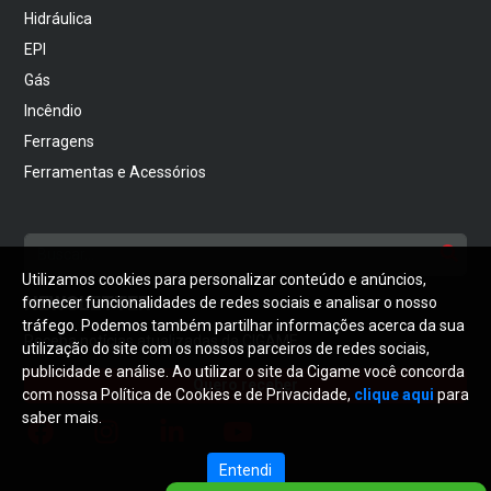
Hidráulica
EPI
Gás
Incêndio
Ferragens
Ferramentas e Acessórios
Utilizamos cookies para personalizar conteúdo e anúncios,
NEWSLETTER
fornecer funcionalidades de redes sociais e analisar o nosso
tráfego. Podemos também partilhar informações acerca da sua
Receba notícias atualizadas da CIGAME
utilização do site com os nossos parceiros de redes sociais,
publicidade e análise. Ao utilizar o site da Cigame você concorda
Quero receber
com nossa Política de Cookies e de Privacidade,
clique aqui
para
saber mais.
Entendi