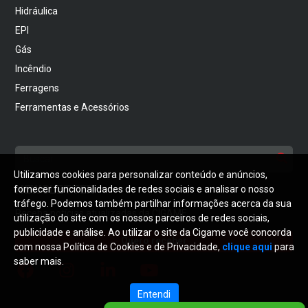
Hidráulica
EPI
Gás
Incêndio
Ferragens
Ferramentas e Acessórios
Utilizamos cookies para personalizar conteúdo e anúncios,
NEWSLETTER
fornecer funcionalidades de redes sociais e analisar o nosso
tráfego. Podemos também partilhar informações acerca da sua
Receba notícias atualizadas da CIGAME
utilização do site com os nossos parceiros de redes sociais,
publicidade e análise. Ao utilizar o site da Cigame você concorda
Quero receber
com nossa Política de Cookies e de Privacidade,
clique aqui
para
saber mais.
Entendi