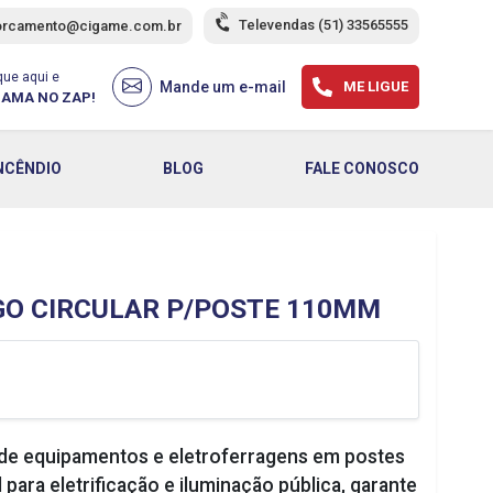
Televendas
(51) 33565555
orcamento@cigame.com.br
que aqui e
Mande um e-mail
ME LIGUE
AMA NO ZAP!
NCÊNDIO
BLOG
FALE CONOSCO
GO CIRCULAR P/POSTE 110MM
ão de equipamentos e eletroferragens em postes
 para eletrificação e iluminação pública, garante