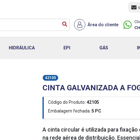
Cli
Área do cliente
CH
HIDRÁULICA
EPI
GÁS
I
42105
CINTA GALVANIZADA A FO
Código do Produto:
42105
Embalagem fechada:
5
PC
A cinta circular é utilizada para fixaç
na rede aérea de distribuição. Essencial