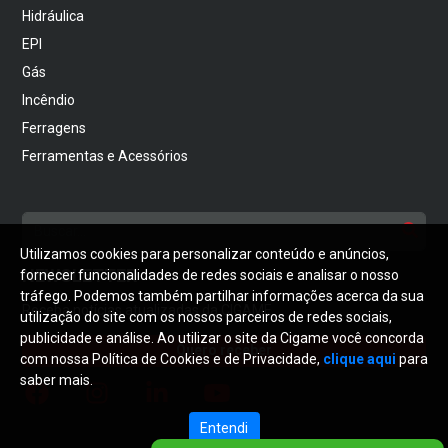
Hidráulica
EPI
Gás
Incêndio
Ferragens
Ferramentas e Acessórios
Utilizamos cookies para personalizar conteúdo e anúncios,
NEWSLETTER
fornecer funcionalidades de redes sociais e analisar o nosso
tráfego. Podemos também partilhar informações acerca da sua
Receba notícias atualizadas da CIGAME
utilização do site com os nossos parceiros de redes sociais,
publicidade e análise. Ao utilizar o site da Cigame você concorda
Quero receber
com nossa Política de Cookies e de Privacidade,
clique aqui
para
saber mais.
Entendi