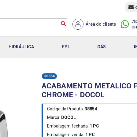
Cli
Área do cliente
CH
HIDRÁULICA
EPI
GÁS
I
38854
ACABAMENTO METALICO P
CHROME - DOCOL
Código do Produto:
38854
Marca:
DOCOL
Embalagem fechada:
1
PC
Embalagem venda:
1
PC