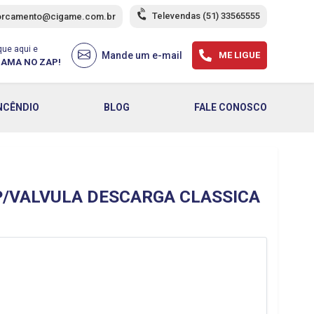
Televendas
(51) 33565555
orcamento@cigame.com.br
que aqui e
Mande um e-mail
ME LIGUE
AMA NO ZAP!
NCÊNDIO
BLOG
FALE CONOSCO
/VALVULA DESCARGA CLASSICA