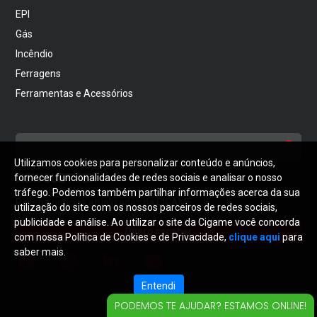
EPI
Gás
Incêndio
Ferragens
Ferramentas e Acessórios
Utilizamos cookies para personalizar conteúdo e anúncios,
NEWSLETTER
fornecer funcionalidades de redes sociais e analisar o nosso
tráfego. Podemos também partilhar informações acerca da sua
Receba notícias atualizadas da CIGAME
utilização do site com os nossos parceiros de redes sociais,
publicidade e análise. Ao utilizar o site da Cigame você concorda
Quero receber
com nossa Política de Cookies e de Privacidade,
clique aqui
para
saber mais.
Entendi
PODEMOS TE AJUDAR? ESTAMOS ONLINE!