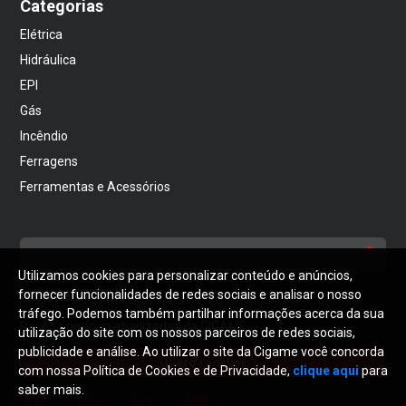
Categorias
Elétrica
Hidráulica
EPI
Gás
Incêndio
Ferragens
Ferramentas e Acessórios
Utilizamos cookies para personalizar conteúdo e anúncios,
NEWSLETTER
fornecer funcionalidades de redes sociais e analisar o nosso
tráfego. Podemos também partilhar informações acerca da sua
Receba notícias atualizadas da CIGAME
utilização do site com os nossos parceiros de redes sociais,
publicidade e análise. Ao utilizar o site da Cigame você concorda
Quero receber
com nossa Política de Cookies e de Privacidade,
clique aqui
para
saber mais.