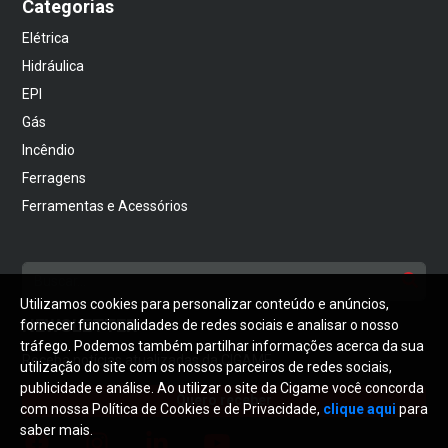
Categorias
Elétrica
Hidráulica
EPI
Gás
Incêndio
Ferragens
Ferramentas e Acessórios
Utilizamos cookies para personalizar conteúdo e anúncios,
NEWSLETTER
fornecer funcionalidades de redes sociais e analisar o nosso
tráfego. Podemos também partilhar informações acerca da sua
Receba notícias atualizadas da CIGAME
utilização do site com os nossos parceiros de redes sociais,
publicidade e análise. Ao utilizar o site da Cigame você concorda
Quero receber
com nossa Política de Cookies e de Privacidade,
clique aqui
para
saber mais.