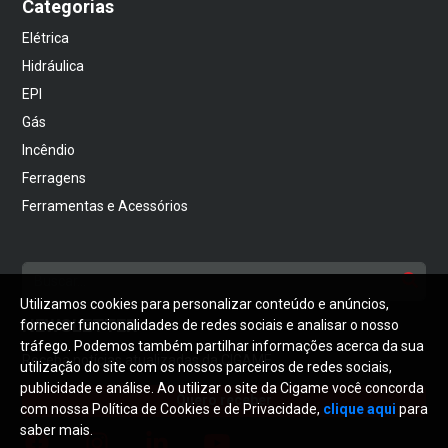
Categorias
Elétrica
Hidráulica
EPI
Gás
Incêndio
Ferragens
Ferramentas e Acessórios
Utilizamos cookies para personalizar conteúdo e anúncios,
NEWSLETTER
fornecer funcionalidades de redes sociais e analisar o nosso
tráfego. Podemos também partilhar informações acerca da sua
Receba notícias atualizadas da CIGAME
utilização do site com os nossos parceiros de redes sociais,
publicidade e análise. Ao utilizar o site da Cigame você concorda
Quero receber
com nossa Política de Cookies e de Privacidade,
clique aqui
para
saber mais.