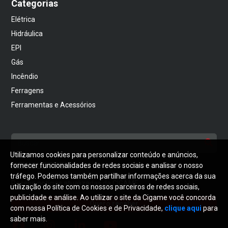
Categorias
Elétrica
Hidráulica
EPI
Gás
Incêndio
Ferragens
Ferramentas e Acessórios
Utilizamos cookies para personalizar conteúdo e anúncios,
NEWSLETTER
fornecer funcionalidades de redes sociais e analisar o nosso
tráfego. Podemos também partilhar informações acerca da sua
Receba notícias atualizadas da CIGAME
utilização do site com os nossos parceiros de redes sociais,
publicidade e análise. Ao utilizar o site da Cigame você concorda
Quero receber
com nossa Política de Cookies e de Privacidade,
clique aqui
para
saber mais.