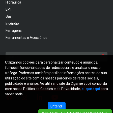
Hidráulica
EPI
Gás
Incêndio
Ferragens
Ferramentas e Acessórios
Utilizamos cookies para personalizar conteúdo e anúncios,
NEWSLETTER
fornecer funcionalidades de redes sociais e analisar o nosso
tráfego. Podemos também partilhar informações acerca da sua
Receba notícias atualizadas da CIGAME
utilização do site com os nossos parceiros de redes sociais,
publicidade e análise. Ao utilizar o site da Cigame você concorda
Quero receber
com nossa Política de Cookies e de Privacidade,
clique aqui
para
saber mais.
Entendi