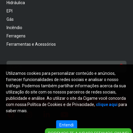
Hidráulica
EPI
Gás
Incêndio
Ferragens
Ferramentas e Acessórios
Utilizamos cookies para personalizar conteúdo e anúncios,
NEWSLETTER
fornecer funcionalidades de redes sociais e analisar o nosso
tráfego. Podemos também partilhar informações acerca da sua
Receba notícias atualizadas da CIGAME
utilização do site com os nossos parceiros de redes sociais,
publicidade e análise. Ao utilizar o site da Cigame você concorda
Quero receber
com nossa Política de Cookies e de Privacidade,
clique aqui
para
saber mais.
Entendi