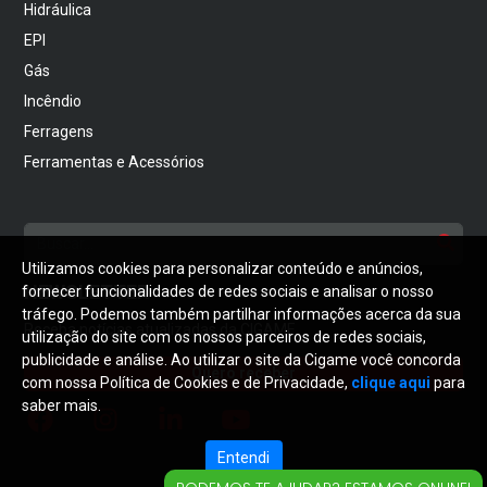
Hidráulica
EPI
Gás
Incêndio
Ferragens
Ferramentas e Acessórios
Utilizamos cookies para personalizar conteúdo e anúncios,
NEWSLETTER
fornecer funcionalidades de redes sociais e analisar o nosso
tráfego. Podemos também partilhar informações acerca da sua
Receba notícias atualizadas da CIGAME
utilização do site com os nossos parceiros de redes sociais,
publicidade e análise. Ao utilizar o site da Cigame você concorda
Quero receber
com nossa Política de Cookies e de Privacidade,
clique aqui
para
saber mais.
Entendi