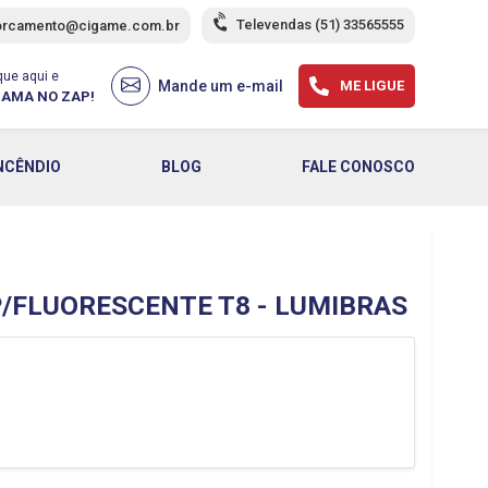
Televendas
(51) 33565555
orcamento@cigame.com.br
que aqui e
Mande um e-mail
ME LIGUE
AMA NO ZAP!
NCÊNDIO
BLOG
FALE CONOSCO
/FLUORESCENTE T8 - LUMIBRAS