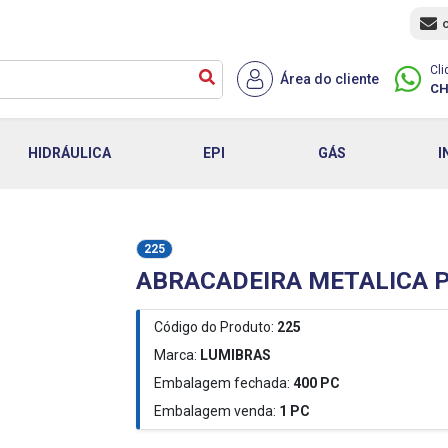
Cli
Área do cliente
CH
HIDRÁULICA
EPI
GÁS
I
225
ABRACADEIRA METALICA P
Código do Produto:
225
Marca:
LUMIBRAS
Embalagem fechada:
400
PC
Embalagem venda:
1
PC