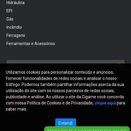
Hidráulica
EPI
Gás
Incêndio
Ferragens
Ferramentas e Acessórios
Utilizamos cookies para personalizar conteúdo e anúncios,
NEWSLETTER
fornecer funcionalidades de redes sociais e analisar o nosso
tráfego. Podemos também partilhar informações acerca da sua
Receba notícias atualizadas da CIGAME
utilização do site com os nossos parceiros de redes sociais,
publicidade e análise. Ao utilizar o site da Cigame você concorda
Quero receber
com nossa Política de Cookies e de Privacidade,
clique aqui
para
saber mais.
Entendi