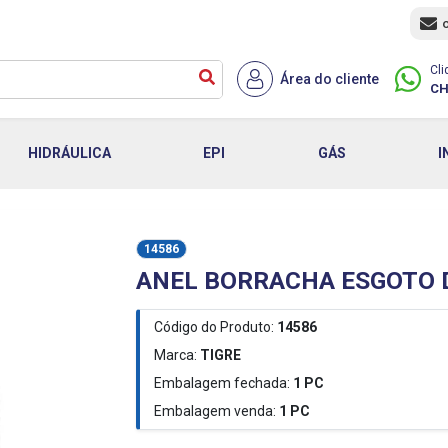
Cli
Área do cliente
CH
HIDRÁULICA
EPI
GÁS
I
14586
ANEL BORRACHA ESGOTO D
Código do Produto:
14586
Marca:
TIGRE
Embalagem fechada:
1
PC
Embalagem venda:
1
PC