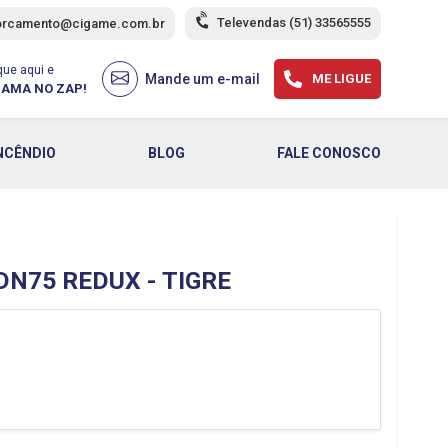
Televendas
(51) 33565555
orcamento@cigame.com.br
que aqui e
Mande um e-mail
ME LIGUE
AMA NO ZAP!
NCÊNDIO
BLOG
FALE CONOSCO
N75 REDUX - TIGRE