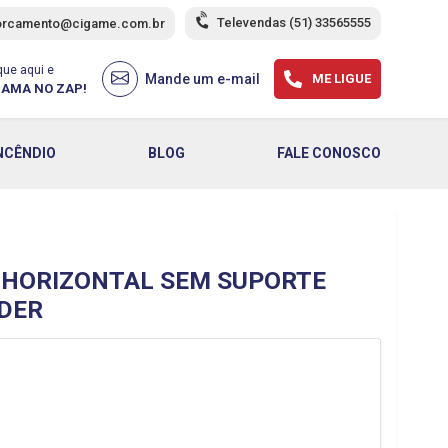
Televendas
(51) 33565555
orcamento@cigame.com.br
que aqui e
Mande um e-mail
ME LIGUE
AMA NO ZAP!
NCÊNDIO
BLOG
FALE CONOSCO
 HORIZONTAL SEM SUPORTE
IDER