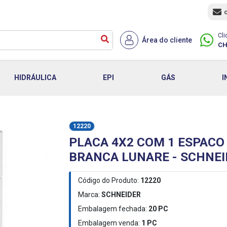
Cli
Área do cliente
CH
HIDRÁULICA
EPI
GÁS
I
12220
PLACA 4X2 COM 1 ESPACO
BRANCA LUNARE - SCHNE
Código do Produto:
12220
Marca:
SCHNEIDER
Embalagem fechada:
20
PC
Embalagem venda:
1
PC