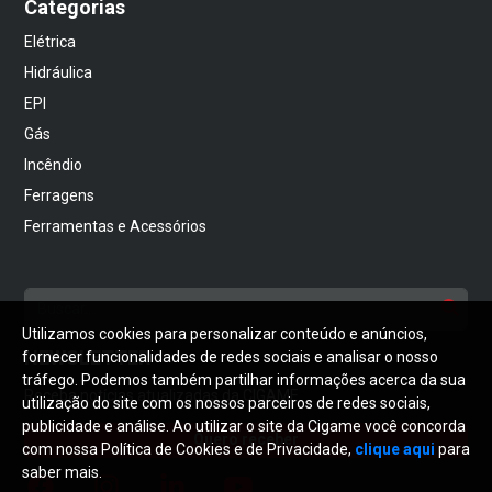
Categorias
Elétrica
Hidráulica
EPI
Gás
Incêndio
Ferragens
Ferramentas e Acessórios
Utilizamos cookies para personalizar conteúdo e anúncios,
NEWSLETTER
fornecer funcionalidades de redes sociais e analisar o nosso
tráfego. Podemos também partilhar informações acerca da sua
Receba notícias atualizadas da CIGAME
utilização do site com os nossos parceiros de redes sociais,
publicidade e análise. Ao utilizar o site da Cigame você concorda
Quero receber
com nossa Política de Cookies e de Privacidade,
clique aqui
para
saber mais.