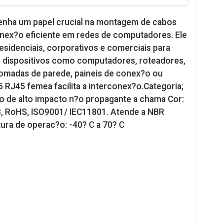
nha um papel crucial na montagem de cabos
ex?o eficiente em redes de computadores. Ele
sidenciais, corporativos e comerciais para
re dispositivos como computadores, roteadores,
tomadas de parede, paineis de conex?o ou
5 RJ45 femea facilita a interconex?o.Categoria;
co de alto impacto n?o propagante a chama Cor:
, RoHS, ISO9001/ IEC11801. Atende a NBR
ra de operac?o: -40? C a 70? C