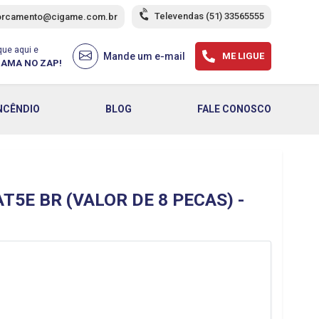
Televendas
(51) 33565555
orcamento@cigame.com.br
que aqui e
Mande um e-mail
ME LIGUE
AMA NO ZAP!
NCÊNDIO
BLOG
FALE CONOSCO
5E BR (VALOR DE 8 PECAS) -