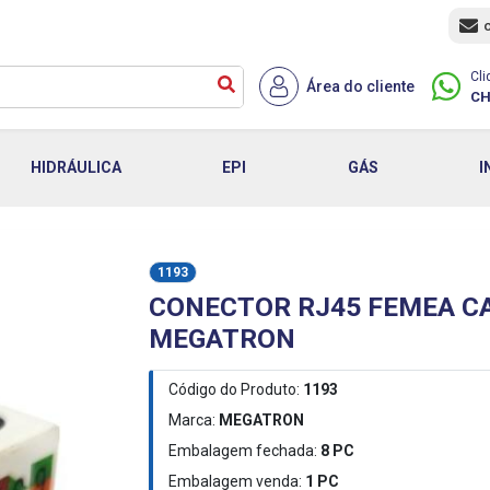
Cli
Área do cliente
CH
HIDRÁULICA
EPI
GÁS
I
1193
CONECTOR RJ45 FEMEA CAT
MEGATRON
Código do Produto:
1193
Marca:
MEGATRON
Embalagem fechada:
8
PC
Embalagem venda:
1
PC