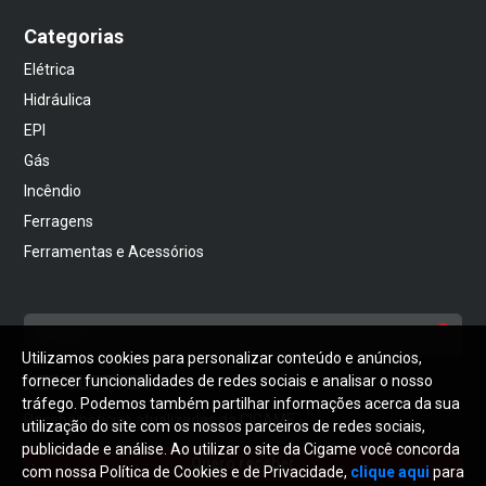
Categorias
Elétrica
Hidráulica
EPI
Gás
Incêndio
Ferragens
Ferramentas e Acessórios
Utilizamos cookies para personalizar conteúdo e anúncios,
NEWSLETTER
fornecer funcionalidades de redes sociais e analisar o nosso
tráfego. Podemos também partilhar informações acerca da sua
Receba notícias atualizadas da CIGAME
utilização do site com os nossos parceiros de redes sociais,
publicidade e análise. Ao utilizar o site da Cigame você concorda
Quero receber
com nossa Política de Cookies e de Privacidade,
clique aqui
para