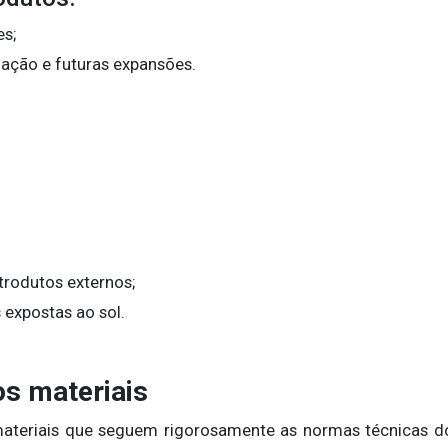
es;
lação e futuras expansões.
rodutos externos;
 expostas ao sol.
os materiais
ateriais que seguem rigorosamente as normas técnicas d