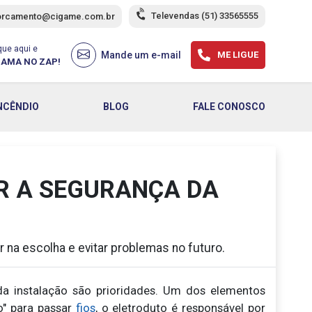
Televendas
(51) 33565555
orcamento@cigame.com.br
que aqui e
Mande um e-mail
ME LIGUE
AMA NO ZAP!
NCÊNDIO
BLOG
FALE CONOSCO
R A SEGURANÇA DA
 na escolha e evitar problemas no futuro.
a da instalação são prioridades. Um dos elementos
o" para passar
fios
, o eletroduto é responsável por