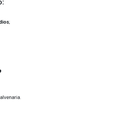
o:
dios
;
?
alvenaria.