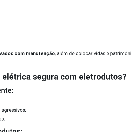
evados com manutenção
, além de colocar vidas e patrimôni
 elétrica segura com eletrodutos?
nte:
 agressivos;
as.
odutos: