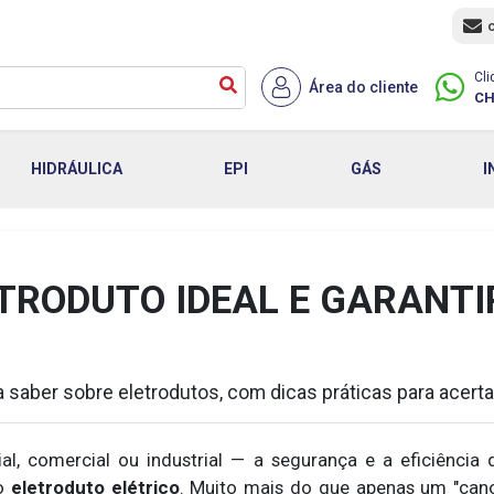
Cli
Área do cliente
CH
HIDRÁULICA
EPI
GÁS
I
TRODUTO IDEAL E GARANTI
 saber sobre eletrodutos, com dicas práticas para acertar
ial, comercial ou industrial — a segurança e a eficiênci
 o
eletroduto elétrico
. Muito mais do que apenas um "can