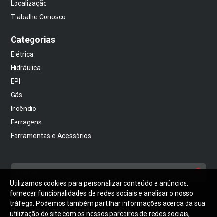
Localização
Trabalhe Conosco
Categorias
Elétrica
Hidráulica
EPI
Gás
Incêndio
Ferragens
Ferramentas e Acessórios
Utilizamos cookies para personalizar conteúdo e anúncios,
NEWSLETTER
fornecer funcionalidades de redes sociais e analisar o nosso
tráfego. Podemos também partilhar informações acerca da sua
Receba notícias atualizadas da CIGAME
utilização do site com os nossos parceiros de redes sociais,