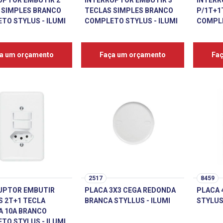
UPTOR EMBUTIR 2
INTERRUPTOR EMBUTIR 3
INTERR
 SIMPLES BRANCO
TECLAS SIMPLES BRANCO
P/1T+1
TO STYLUS - ILUMI
COMPLETO STYLUS - ILUMI
COMPLE
a um orçamento
Faça um orçamento
Fa
2517
8459
UPTOR EMBUTIR
PLACA 3X3 CEGA REDONDA
PLACA 
S 2T+1 TECLA
BRANCA STYLLUS - ILUMI
STYLUS 
 10A BRANCO
TO STYLUS - ILUMI