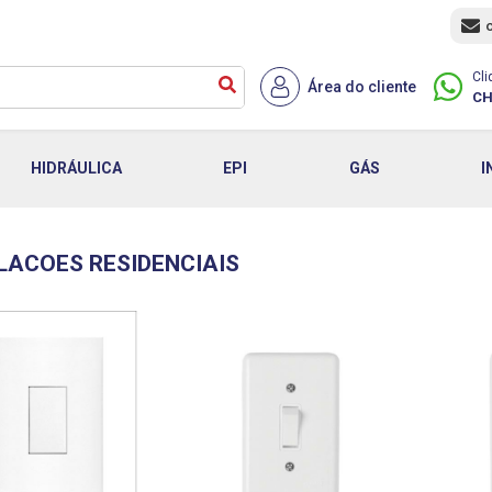
Cli
Área do cliente
CH
HIDRÁULICA
EPI
GÁS
I
LACOES RESIDENCIAIS