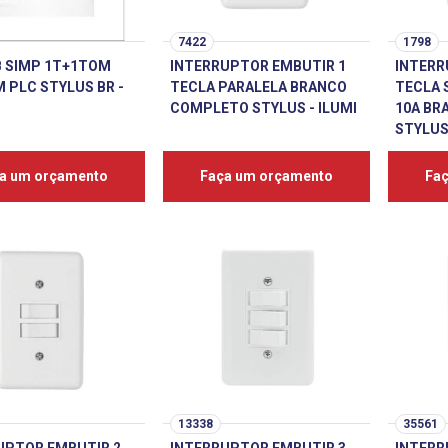
7422
1798
B SIMP 1T+1TOM
INTERRUPTOR EMBUTIR 1
INTERR
 PLC STYLUS BR -
TECLA PARALELA BRANCO
TECLA 
COMPLETO STYLUS - ILUMI
10A BR
STYLUS 
a um orçamento
Faça um orçamento
Fa
13338
35561