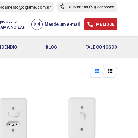
Televendas
(51) 33565555
orcamento@cigame.com.br
que aqui e
Mande um e-mail
ME LIGUE
AMA NO ZAP!
NCÊNDIO
BLOG
FALE CONOSCO