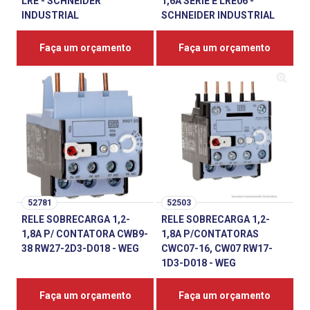
LRE - SCHNEIDER
1,6A SERIE E LRE06 -
INDUSTRIAL
SCHNEIDER INDUSTRIAL
Faça um orçamento
Faça um orçamento
52781
52503
RELE SOBRECARGA 1,2-
RELE SOBRECARGA 1,2-
1,8A P/ CONTATORA CWB9-
1,8A P/CONTATORAS
38 RW27-2D3-D018 - WEG
CWC07-16, CW07 RW17-
1D3-D018 - WEG
Faça um orçamento
Faça um orçamento