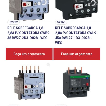
52782
52765
RELE SOBRECARGA 1,8-
RELE SOBRECARGA 1,8-
2,8A P/ CONTATORA CWB9-
2,8A P/CONTATORA CWL9-
38 RW27-2D3-D028 - WEG
45A RWL27-1D3-D028 -
WEG
Faça um orçamento
Faça um orçamento