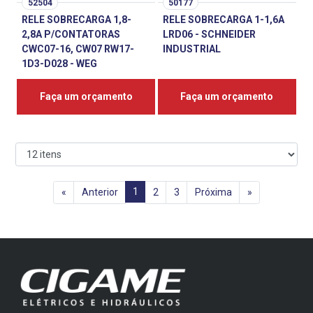
52504
50177
RELE SOBRECARGA 1,8-
RELE SOBRECARGA 1-1,6A
2,8A P/CONTATORAS
LRD06 - SCHNEIDER
CWC07-16, CW07 RW17-
INDUSTRIAL
1D3-D028 - WEG
Faça um orçamento
Faça um orçamento
1
«
Anterior
2
3
Próxima
»