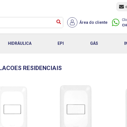
Cli
Área do cliente
CH
HIDRÁULICA
EPI
GÁS
I
LACOES RESIDENCIAIS