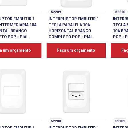
52209
52210
UPTOR EMBUTIR 1
INTERRUPTOR EMBUTIR 1
INTERR
INTERMEDIARIA 10A
TECLA PARALELA 10A
TECLA 
NTAL BRANCO
HORIZONTAL BRANCO
10A BR
TO POP - PIAL
COMPLETO POP - PIAL
POP - P
a um orçamento
Faça um orçamento
Fa
52208
52182