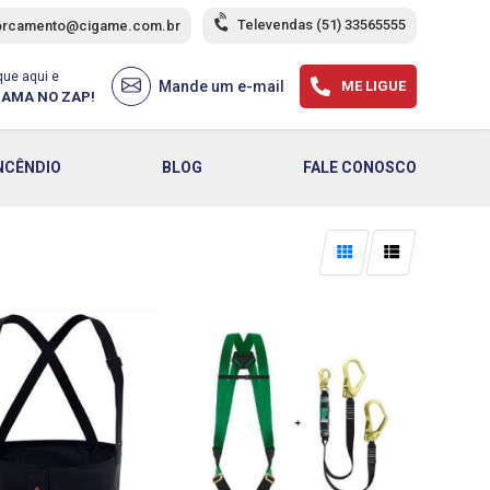
Televendas
(51) 33565555
orcamento@cigame.com.br
que aqui e
Mande um e-mail
ME LIGUE
AMA NO ZAP!
NCÊNDIO
BLOG
FALE CONOSCO