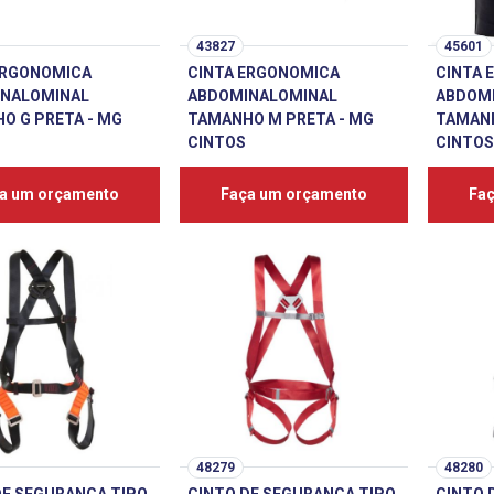
43827
45601
ERGONOMICA
CINTA ERGONOMICA
CINTA 
NALOMINAL
ABDOMINALOMINAL
ABDOM
O G PRETA - MG
TAMANHO M PRETA - MG
TAMANH
CINTOS
CINTOS
a um orçamento
Faça um orçamento
Fa
48279
48280