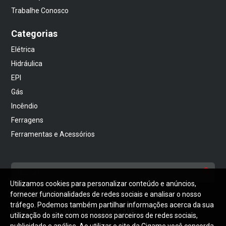
Trabalhe Conosco
Categorias
Elétrica
Hidráulica
EPI
Gás
Incêndio
Ferragens
Ferramentas e Acessórios
Utilizamos cookies para personalizar conteúdo e anúncios,
NEWSLETTER
fornecer funcionalidades de redes sociais e analisar o nosso
tráfego. Podemos também partilhar informações acerca da sua
Receba notícias atualizadas da CIGAME
utilização do site com os nossos parceiros de redes sociais,
publicidade e análise. Ao utilizar o site da Cigame você concorda