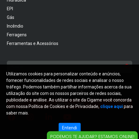
EPI
Gás
Incêndio
Ferragens
Ferramentas e Acessórios
Utilizamos cookies para personalizar conteúdo e anúncios,
NEWSLETTER
fornecer funcionalidades de redes sociais e analisar o nosso
tráfego. Podemos também partilhar informações acerca da sua
Receba notícias atualizadas da CIGAME
utilização do site com os nossos parceiros de redes sociais,
publicidade e análise. Ao utilizar o site da Cigame você concorda
Quero receber
com nossa Política de Cookies e de Privacidade,
clique aqui
para
saber mais.
Entendi
PODEMOS TE AJUDAR? ESTAMOS ONLINE!