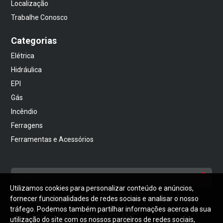
Localização
Trabalhe Conosco
Categorias
Elétrica
Hidráulica
EPI
Gás
Incêndio
Ferragens
Ferramentas e Acessórios
Utilizamos cookies para personalizar conteúdo e anúncios,
NEWSLETTER
fornecer funcionalidades de redes sociais e analisar o nosso
tráfego. Podemos também partilhar informações acerca da sua
Receba notícias atualizadas da CIGAME
utilização do site com os nossos parceiros de redes sociais,