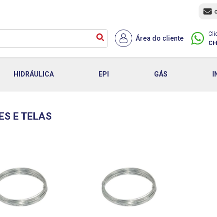
Cli
Área do cliente
CH
HIDRÁULICA
EPI
GÁS
I
S E TELAS