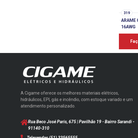
319
ARAME 
16AWG
Faç
A Cigame oferece os melhores materiais elétricos,
hidráulicos, EPI, gás e incêndio, com estoque variado e um
atendimento personalizado.
Rua Beco José Paris, 675 | Pavilhão 19 - Bairro Sarandi
-
91140-310
Televendas
(51) 33565555