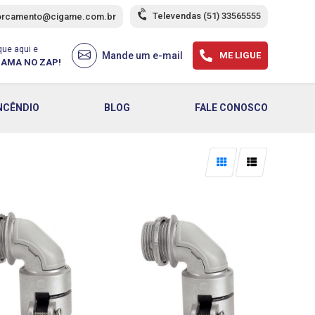
Televendas
(51) 33565555
orcamento@cigame.com.br
que aqui e
Mande um e-mail
ME LIGUE
AMA NO ZAP!
NCÊNDIO
BLOG
FALE CONOSCO