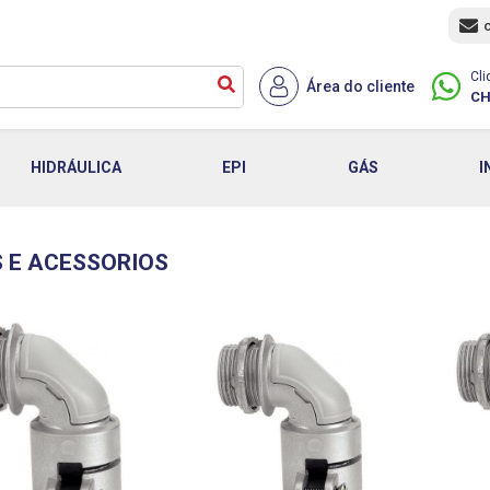
Cli
Área do cliente
CH
HIDRÁULICA
EPI
GÁS
I
 E ACESSORIOS