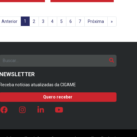
1
Anterior
2
3
4
5
6
7
Próxima
»
NEWSLETTER
Receba notícias atualizadas da CIGAME
Quero receber