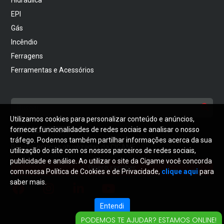
EPI
Gás
Incêndio
Ferragens
Ferramentas e Acessórios
Utilizamos cookies para personalizar conteúdo e anúncios,
NEWSLETTER
fornecer funcionalidades de redes sociais e analisar o nosso
tráfego. Podemos também partilhar informações acerca da sua
Receba notícias atualizadas da CIGAME
utilização do site com os nossos parceiros de redes sociais,
publicidade e análise. Ao utilizar o site da Cigame você concorda
Quero receber
com nossa Política de Cookies e de Privacidade,
clique aqui
para
saber mais.
Entendi
PODEMOS TE AJUDAR? ESTAMOS ONLINE!